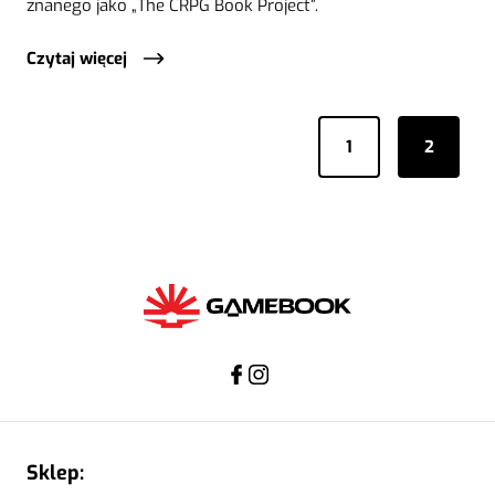
znanego jako „The CRPG Book Project”.
Czytaj więcej
1
2
Sklep: